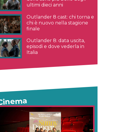
ultimi dieci anni
Outlander 8 cast: chi torna e
chi è nuovo nella stagione
finale
Outlander 8: data uscita,
episodi e dove vederla in
Italia
Cinema