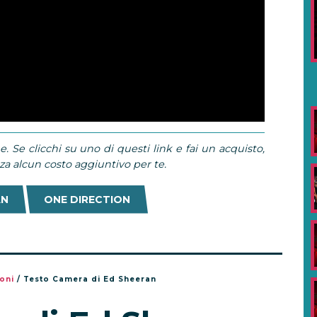
e. Se clicchi su uno di questi link e fai un acquisto,
 alcun costo aggiuntivo per te.
AN
ONE DIRECTION
oni
/
Testo Camera di Ed Sheeran