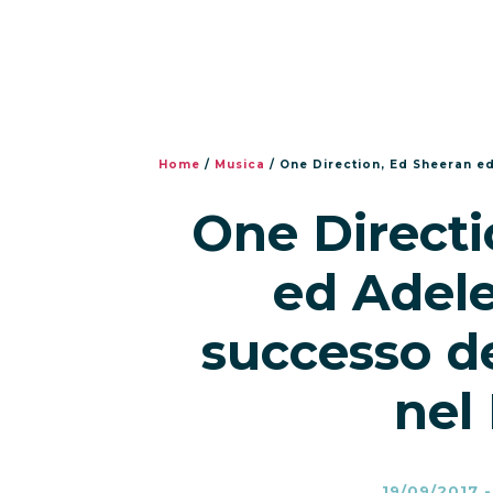
Home
/
Musica
/
One Direction, Ed Sheeran ed
One Directi
ed Adele
successo d
nel
19/09/2017