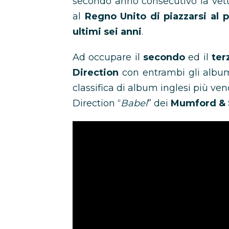
secondo anno consecutivo la vett
al
Regno Unito di piazzarsi al 
ultimi sei anni
.
Ad occupare il
secondo
ed il
ter
Direction
con entrambi gli albu
classifica di album inglesi più ve
Direction “
Babel
” dei
Mumford & 