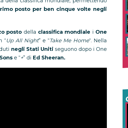
a della classifica mondiale, permettendo
primo posto per ben cinque volte negli
zo posto
della
classifica mondiale
i
One
m “
Up All Night
” e “
Take Me Home
“. Nella
nduti
negli Stati Uniti
seguono dopo i One
Sons
e “
+
” di
Ed Sheeran.