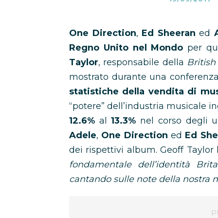
One Direction
,
Ed Sheeran
ed
Regno Unito nel Mondo
per qu
Taylor
, responsabile della
Britis
mostrato durante una conferenza s
statistiche della vendita di m
“potere” dell’industria musicale 
12.6%
al
13.3%
nel corso degli ul
Adele
,
One Direction
ed
Ed She
dei rispettivi album. Geoff Taylo
fondamentale dell’identità Br
cantando sulle note della nostra 