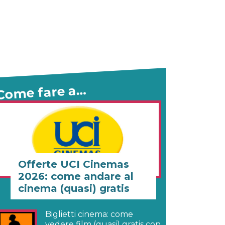
Come fare a…
Offerte UCI Cinemas
2026: come andare al
cinema (quasi) gratis
Biglietti cinema: come
vedere film (quasi) gratis con