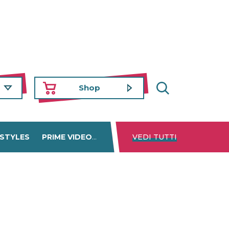
Shop
 STYLES
PRIME VIDEO
DISNEY+
VEDI TUTTI
NETFLIX
TROVA 