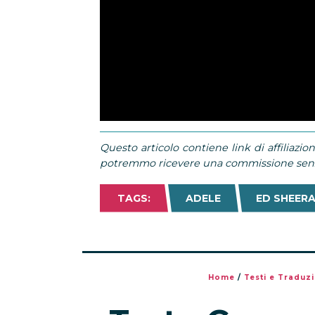
Questo articolo contiene link di affiliazion
potremmo ricevere una commissione senza
TAGS:
ADELE
ED SHEER
Home
/
Testi e Traduzi