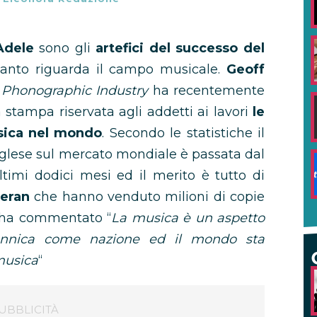
Adele
sono gli
artefici del successo del
anto riguarda il campo musicale.
Geoff
h Phonographic Industry
ha recentemente
tampa riservata agli addetti ai lavori
le
usica nel mondo
. Secondo le statistiche il
inglese sul mercato mondiale è passata dal
timi dodici mesi ed il merito è tutto di
eran
che hanno venduto milioni di copie
r ha commentato “
La musica è un aspetto
itannica come nazione ed il mondo sta
musica
“