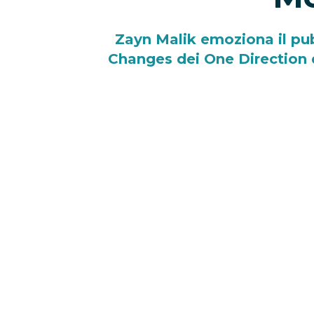
Zayn Malik emoziona il pu
Changes dei One Direction d
perfor
26/03/2025
Il 25 marzo è una data che rest
Direction.