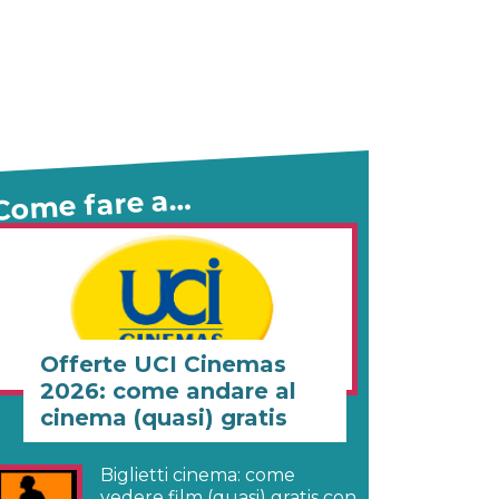
Come fare a…
Offerte UCI Cinemas
2026: come andare al
cinema (quasi) gratis
Biglietti cinema: come
vedere film (quasi) gratis con