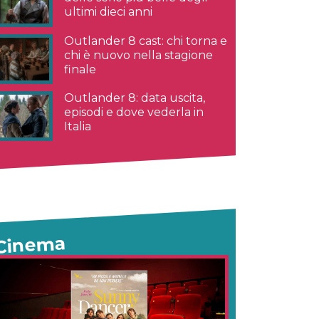
ultimi dieci anni
Outlander 8 cast: chi torna e
chi è nuovo nella stagione
finale
Outlander 8: data uscita,
episodi e dove vederla in
Italia
Cinema