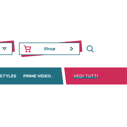
Shop
 STYLES
PRIME VIDEO
DISNEY+
VEDI TUTTI
NETFLIX
TROVA 