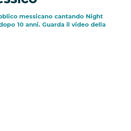
bblico messicano cantando Night
opo 10 anni. Guarda il video della
mance virale.
-
Eleonora Redazione
erà impressa nel cuore dei fan dei One