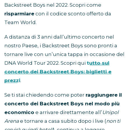
E’ organizzato da
Eventi in Bus
– leader nel
settore e
scelto ogni anno da oltre 60.000 fan
– il servizio Pullman per il concerto dei
Backstreet Boys nel 2022. Scopri come
risparmiare
con il codice sconto offerto da
Team World.
A distanza di 3 anni dall’ultimo concerto nel
nostro Paese, i Backstreet Boys sono pronti a
tornare live con un’unica tappa in occasione del
DNA World Tour 2022. Scopri qui
tutto sul
concerto dei Backstreet Boys: biglietti e
prezzi
.
Se ti stai chiedendo come poter
raggiungere il
concerto dei Backstreet Boys nel modo più