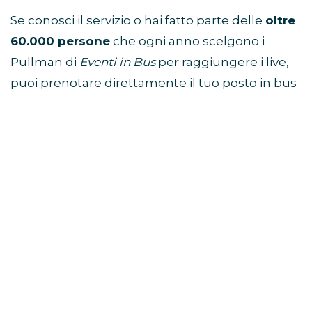
Se conosci il servizio o hai fatto parte delle
oltre
60.000 persone
che ogni anno scelgono i
Pullman di
Eventi in Bus
per raggiungere i live,
puoi prenotare direttamente il tuo posto in bus
per il concerto dei Backstreet Boys cliccando
sul link presente nel box grigio di seguito.
PULLMAN CONCERTO BACKSTREET BOYS
22 ottobre 2022 @ Unipol Arena
PRENOTA QUI IL TUO POSTO
In fase di prenotazione ricordati di inserire