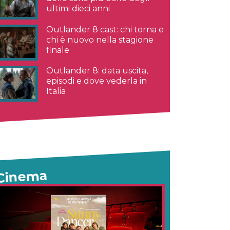
ultimi dieci anni
Outlander 8 cast: chi torna e
chi è nuovo nella stagione
finale
Outlander 8: data uscita,
episodi e dove vederla in
Italia
Cinema