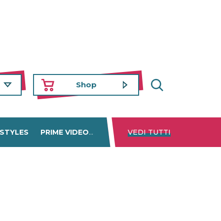
Shop
 STYLES
PRIME VIDEO
DISNEY+
VEDI TUTTI
NETFLIX
TROVA 