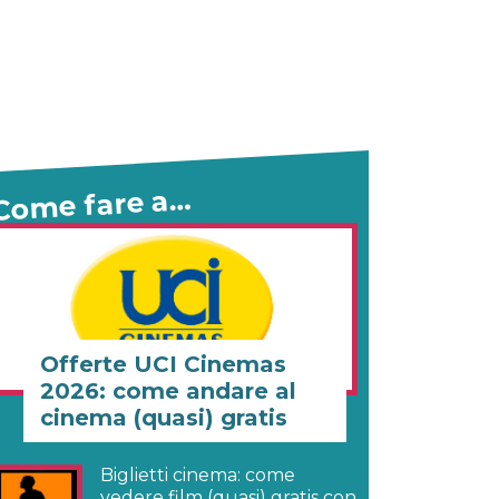
Come fare a…
Offerte UCI Cinemas
2026: come andare al
cinema (quasi) gratis
Biglietti cinema: come
vedere film (quasi) gratis con