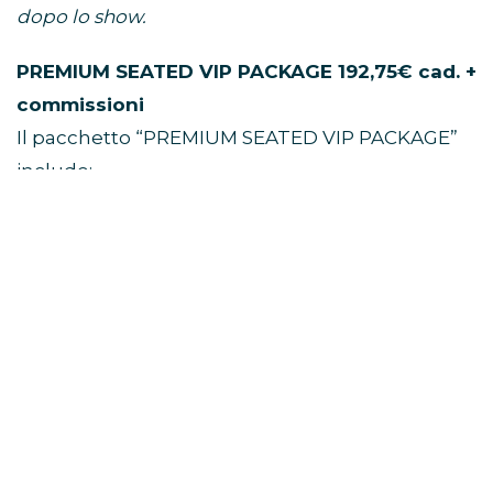
dopo lo show.
PREMIUM SEATED VIP PACKAGE 192,75€ cad. +
commissioni
Il pacchetto “PREMIUM SEATED VIP PACKAGE”
include:
• Un (1) biglietto primo settore numerato
• Gadget VIP esclusivo di Niall Horan*
• Pass VIP e cordino commemorativi ufficiali*
• Plettro per chitarra di Niall Horan in edizione
limitata*
*I gift inclusi vanno ritirati prima dello show
seguendo le indicazioni. Non è possibile spedirli
dopo lo show.