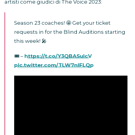
artisti come giudici di The Voice 2023:
Season 23 coaches! 🤩 Get your ticket
requests in for the Blind Auditions starting
this week! 🎤
🎟️ –
https://t.co/Y3QBASuIcV
pic.twitter.com/TLW7nIFLQp