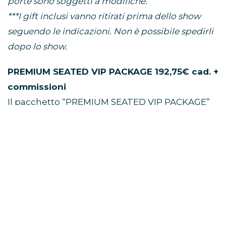
porte sono soggetti a modifiche.
***I gift inclusi vanno ritirati prima dello show
seguendo le indicazioni. Non è possibile spedirli
dopo lo show.
PREMIUM SEATED VIP PACKAGE 192,75€ cad. +
commissioni
Il pacchetto “PREMIUM SEATED VIP PACKAGE”
include:
• Un (1) biglietto primo settore numerato
• Gadget VIP esclusivo di Niall Horan*
• Pass VIP e cordino commemorativi ufficiali*
• Plettro per chitarra di Niall Horan in edizione
limitata*