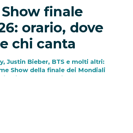
 Show finale
6: orario, dove
e chi canta
 Justin Bieber, BTS e molti altri:
time Show della finale dei Mondiali
irlo in TV e streaming.
-
Eleonora Redazione
026
tra
Spagna e Argentina
non sarà
il titolo mondiale. Per la prima volta nei
a Coppa del Mondo, infatti, l’intervallo
me Show
, ispirato al celebre spettacolo del