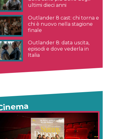
ultimi dieci anni
Outlander 8 cast: chi torna e
chi è nuovo nella stagione
finale
Outlander 8: data uscita,
episodi e dove vederla in
Italia
Cinema