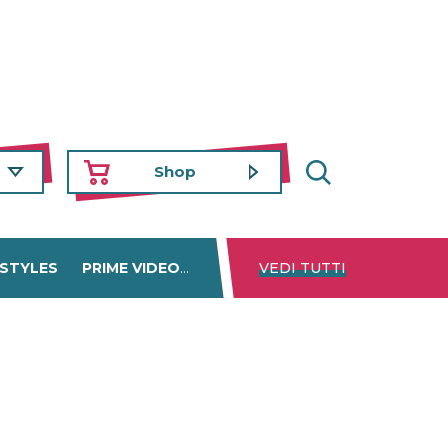
Shop
 STYLES
PRIME VIDEO
DISNEY+
VEDI TUTTI
NETFLIX
TROVA 