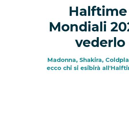
Halftime
Mondiali 202
vederlo 
Madonna, Shakira, Coldplay,
ecco chi si esibirà all'Half
2026 e dove segu
20/07/2026
La
finale dei Mondiali FIFA 2
soltanto la partita che assegnerà 
quasi novant’anni di storia dell
ospiterà un vero e proprio
Halfti