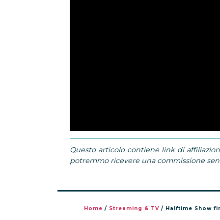
Questo articolo contiene link di affiliazion
potremmo ricevere una commissione senza
Home
/
Streaming & TV
/
Halftime Show fi