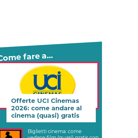
Come fare a…
Offerte UCI Cinemas
2026: come andare al
cinema (quasi) gratis
Biglietti cinema: come
vedere film (quasi) gratis con