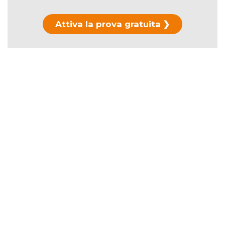
Attiva la prova gratuita
Hai già usato la prova?
Scopri i piani di
abbonamento →
La durata ufficiale è di
106 minuti
.