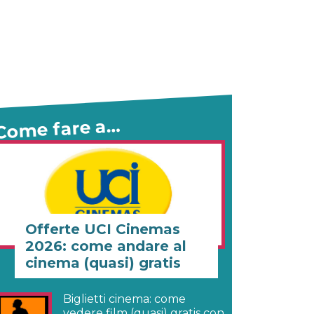
Come fare a…
Offerte UCI Cinemas
2026: come andare al
cinema (quasi) gratis
Biglietti cinema: come
vedere film (quasi) gratis con