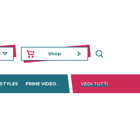
Shop
 STYLES
PRIME VIDEO
DISNEY+
VEDI TUTTI
NETFLIX
TROVA 