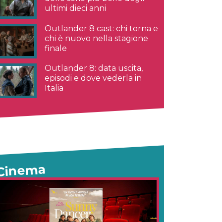
ultimi dieci anni
Outlander 8 cast: chi torna e
chi è nuovo nella stagione
finale
Outlander 8: data uscita,
episodi e dove vederla in
Italia
Cinema