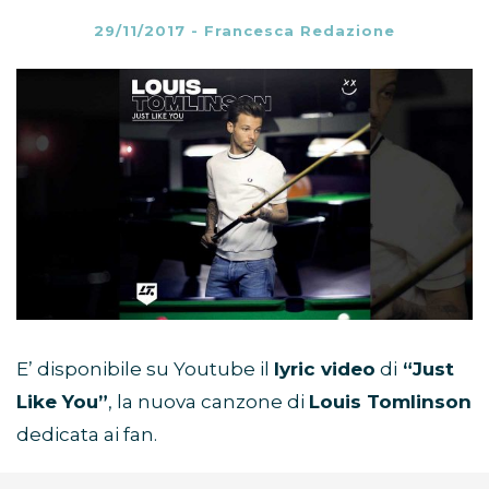
29/11/2017
-
Francesca Redazione
E’ disponibile su Youtube il
lyric video
di
“Just
Like You”
, la nuova canzone di
Louis Tomlinson
dedicata ai fan.