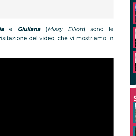
ia
e
Giuliana
(
Missy Elliott
) sono le
visitazione del video, che vi mostriamo in