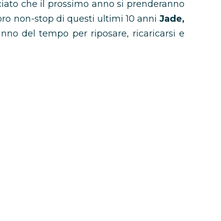
ciato che il prossimo anno si prenderanno
ro non-stop di questi ultimi 10 anni
Jade,
nno del tempo per riposare, ricaricarsi e
e Mix
, rassicurano le ragazze:
“Little Mix è
n programma tanta musica, nuovi tour e