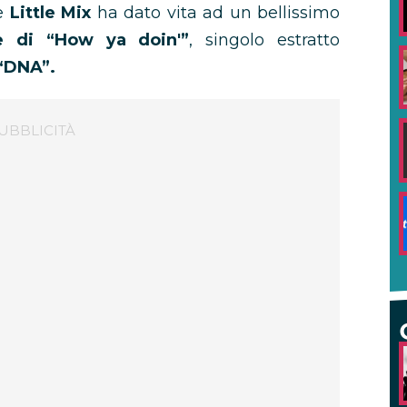
e
Little Mix
ha dato vita ad un bellissimo
le di “How ya doin'”
, singolo estratto
“DNA”.