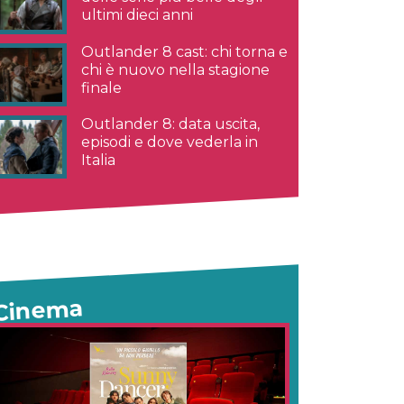
ultimi dieci anni
Outlander 8 cast: chi torna e
chi è nuovo nella stagione
finale
Outlander 8: data uscita,
episodi e dove vederla in
Italia
Cinema