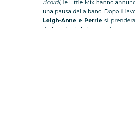
ricordi
, le Little Mix hanno annun
una pausa dalla band. Dopo il lavo
Leigh-Anne e Perrie
si prendera
dedicarsi ad altri progetti.
Questa
non è la fine delle Littl
per sempre”
, e hanno ancora i
performance insieme in futuro.
Between Us