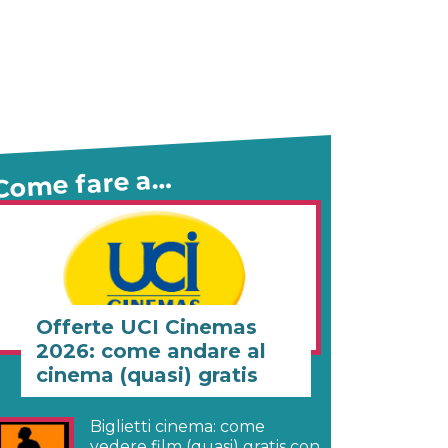
Come fare a…
Offerte UCI Cinemas
2026: come andare al
cinema (quasi) gratis
Biglietti cinema: come
vedere film (quasi) gratis con