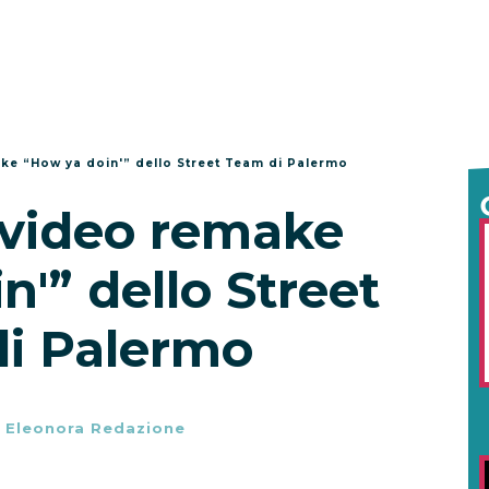
make “How ya doin'” dello Street Team di Palermo
: video remake
'” dello Street
i Palermo
-
Eleonora Redazione