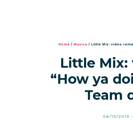
Home
/
Musica
/
Little Mix: video re
Little Mix
“How ya doin
Team d
06/10/2019