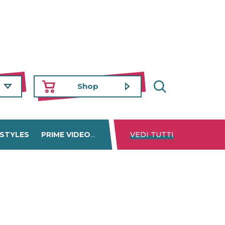
Shop
 STYLES
PRIME VIDEO
DISNEY+
VEDI TUTTI
NETFLIX
TROVA 