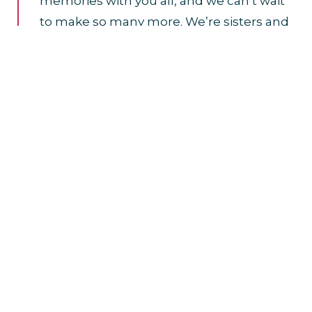
memories with you all, and we can’t wait
to make so many more. We’re sisters and
we’ll always have each other and you, the
fans, in our lives. Little Mix is forever. See
you on tour! Jade, Leigh-Anne and Perrie
x