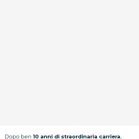
Dopo ben
10 anni di straordinaria carriera
,