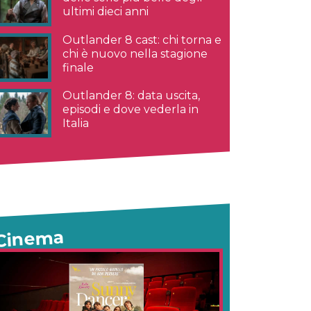
ultimi dieci anni
Outlander 8 cast: chi torna e
chi è nuovo nella stagione
finale
Outlander 8: data uscita,
episodi e dove vederla in
Italia
Cinema