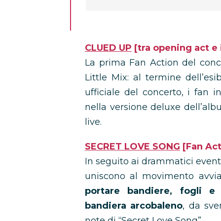
CLUED UP
[tra opening act e 
La prima Fan Action del conce
Little Mix: al termine dell’esi
ufficiale del concerto, i fan
nella versione deluxe dell’al
live.
SECRET LOVE SONG
[Fan Act
In seguito ai drammatici eventi d
uniscono al movimento avvia
portare bandiere, fogli e
bandiera arcobaleno
, da sve
note di “Secret Love Song”.