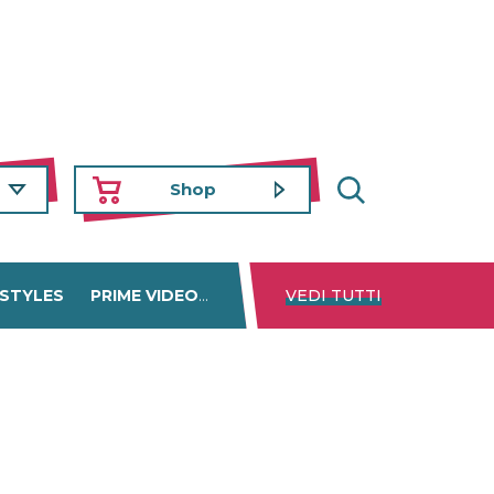
Shop
 STYLES
PRIME VIDEO
DISNEY+
VEDI TUTTI
NETFLIX
TROVA 