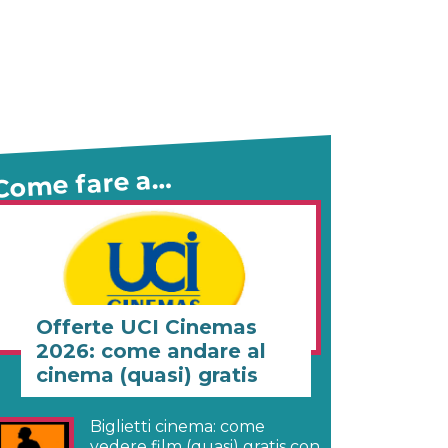
Come fare a…
Offerte UCI Cinemas
2026: come andare al
cinema (quasi) gratis
Biglietti cinema: come
vedere film (quasi) gratis con