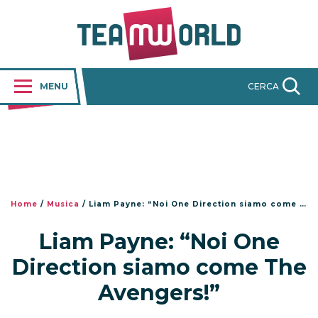
MENU
CERCA
Home
/
Musica
/
Liam Payne: “Noi One Direction siamo come The Avengers!”
Liam Payne: “Noi One
Direction siamo come The
Avengers!”