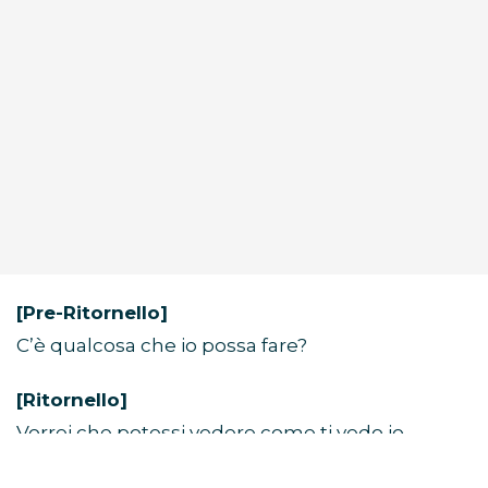
[Pre-Ritornello]
C’è qualcosa che io possa fare?
[Ritornello]
Vorrei che potessi vedere come ti vedo io
Solo un’ultima volta