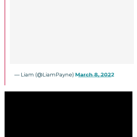
— Liam (@LiamPayne)
March 8, 2022