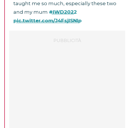
taught me so much, especially these two
and my mum
#IWD2022
pic.twitter.com/J4FsjlSNlp