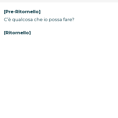
[Pre-Ritornello]
C’è qualcosa che io possa fare?
[Ritornello]
Vorrei che potessi vedere come ti vedo io
Solo un’ultima volta
Farebbe la differenza? Ti strapperebbe un
sorriso?
Potrebbe riportarti dal buio alla luce?
(Dal buio alla luce)
[Strofa 2]
Mi hai detto di andare avanti
Ma non ascolto mai davvero quello che mi dici
E questo peso non posso reggerlo ancora a