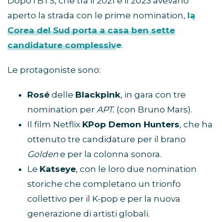
Dopo i BTS, che tra il 2021 e il 2023 avevano
aperto la strada con le prime nomination,
la
Corea del Sud porta a casa
ben sette
candidature complessive
.
Le protagoniste sono:
Rosé
delle
Blackpink
, in gara con tre
nomination per
APT.
(con Bruno Mars).
Il film Netflix
KPop Demon Hunters
, che ha
ottenuto tre candidature per il brano
Golden
e per la colonna sonora.
Le
Katseye
, con le loro due nomination
storiche che completano un trionfo
collettivo per il K-pop e per la nuova
generazione di artisti globali.