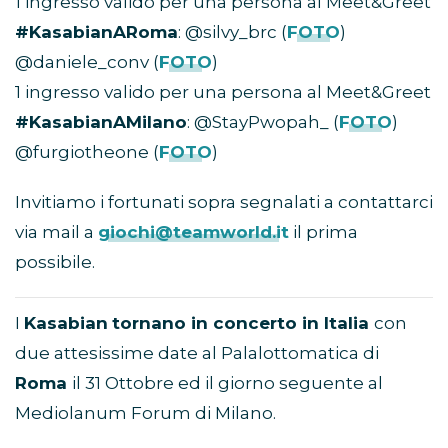
1 ingresso valido per una persona al Meet&Greet
#KasabianARoma
: @silvy_brc (
FOTO
)
@daniele_conv (
FOTO
)
1 ingresso valido per una persona al Meet&Greet
#KasabianAMilano
: @StayPwopah_ (
FOTO
)
@furgiotheone (
FOTO
)
Invitiamo i fortunati sopra segnalati a contattarci
via mail a
giochi@teamworld.it
il prima
possibile.
I
Kasabian
tornano in concerto in Italia
con
due attesissime date al Palalottomatica di
Roma
il 31 Ottobre ed il giorno seguente al
Mediolanum Forum di Milano.