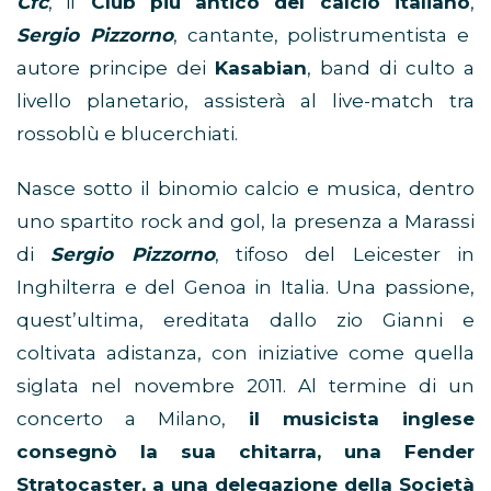
Cfc
, il
Club più antico del calcio italiano
,
Sergio Pizzorno
, cantante, polistrumentista e
autore principe dei
Kasabian
, band di culto a
livello planetario, assisterà al live-match tra
rossoblù e blucerchiati.
Nasce sotto il binomio calcio e musica, dentro
uno spartito rock and gol, la presenza a Marassi
di
Sergio Pizzorno
, tifoso del Leicester in
Inghilterra e del Genoa in Italia. Una passione,
quest’ultima, ereditata dallo zio Gianni e
coltivata adistanza, con iniziative come quella
siglata nel novembre 2011. Al termine di un
concerto a Milano,
il musicista inglese
consegnò la sua chitarra, una Fender
Stratocaster, a una delegazione della Società