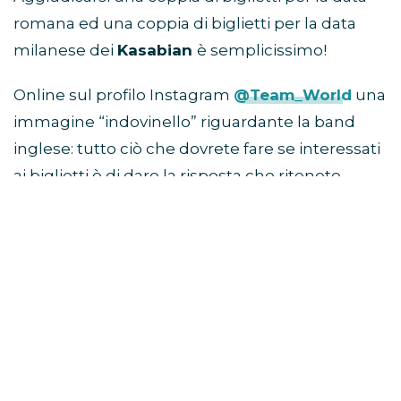
romana ed una coppia di biglietti per la data
milanese dei
Kasabian
è semplicissimo!
Online sul profilo Instagram
@Team_World
una
immagine “indovinello” riguardante la band
inglese: tutto ciò che dovrete fare se interessati
ai biglietti è di dare la risposta che ritenete
esatta aggiungendo l’hashtag
#KasabianARoma o #KasabianAMilano
in
base a quale concerto vorreste partecipare.
Tra tutte le risposte pervenute verranno scelti
due utenti (uno per Roma ed uno per Milano)
che si aggiudicheranno
due biglietti a testa
per i concerti!