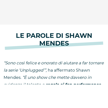
LE PAROLE DI SHAWN
MENDES
“Sono così felice e onorato di aiutare a far tornare
la serie ‘Unplugged’”,
ha affermato Shawn
Mendes.
“È uno show che mette davvero in
evidenza il talento e
regala ai fan performance
unich
e che non possono vedere da nessun’altra
parte”.