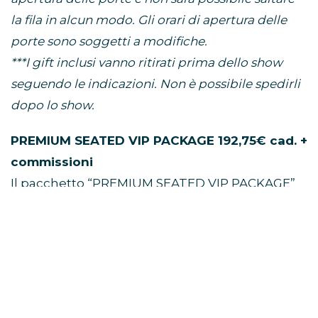
la fila in alcun modo. Gli orari di apertura delle
porte sono soggetti a modifiche.
***I gift inclusi vanno ritirati prima dello show
seguendo le indicazioni. Non è possibile spedirli
dopo lo show.
PREMIUM SEATED VIP PACKAGE 192,75€ cad. +
commissioni
Il pacchetto “PREMIUM SEATED VIP PACKAGE”
include:
• Un (1) biglietto primo settore numerato
• Gadget VIP esclusivo di Niall Horan*
• Pass VIP e cordino commemorativi ufficiali*
• Plettro per chitarra di Niall Horan in edizione