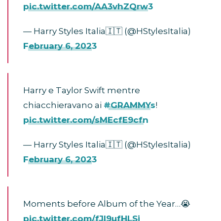
pic.twitter.com/AA3vhZQrw3
— Harry Styles Italia🇮🇹 (@HStylesItalia)
February 6, 2023
Harry e Taylor Swift mentre
chiacchieravano ai
#GRAMMYs
!
pic.twitter.com/sMEcfE9cfn
— Harry Styles Italia🇮🇹 (@HStylesItalia)
February 6, 2023
Moments before Album of the Year…😭
pic.twitter.com/fJl9ufHLSi