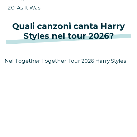
As It Was
Quali canzoni canta Harry
Styles nel tour 2026?
Nel Together Together Tour 2026 Harry Styles
alterna alcuni dei suoi brani più famosi a nuove
canzoni tratte dall’ultimo album. Non mancano
hit ormai diventate simbolo della sua carriera
live come “Golden”, “Adore You”, “Watermelon
Sugar”, “Sign Of The Times” e “As It Was”.
Accanto ai grandi classici trovano spazio anche
nuovi pezzi come “Coming Up Roses”, “Ready,