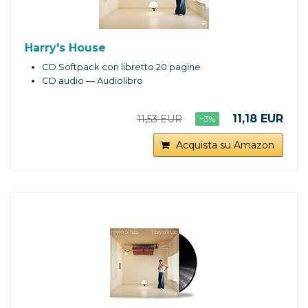
Harry's House
CD Softpack con libretto 20 pagine
CD audio — Audiolibro
11,18 EUR
11,53 EUR
−3%
Acquista su Amazon