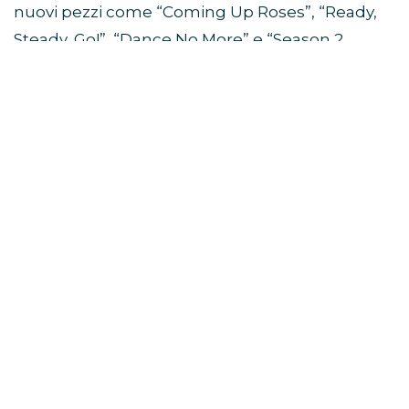
nuovi pezzi come “Coming Up Roses”, “Ready,
Steady, Go!”, “Dance No More” e “Season 2
Weight Loss”.
Da quali album sono tratte le
canzoni della scaletta?
La scaletta del Together Together Tour pesca
da quasi tutta la discografia solista di Harry
Styles.