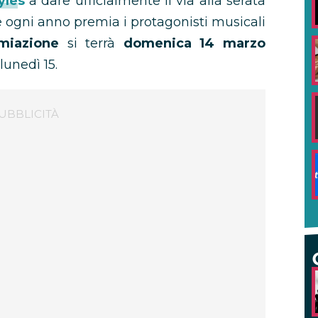
yles
a dare ufficialmente il via alla serata
he ogni anno premia i protagonisti musicali
miazione
si terrà
domenica 14 marzo
 lunedì 15.