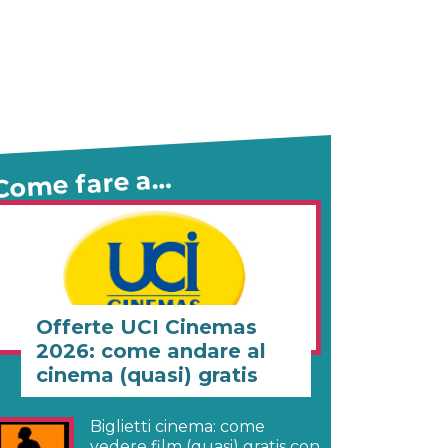
Come fare a…
Offerte UCI Cinemas
2026: come andare al
cinema (quasi) gratis
Biglietti cinema: come
vedere film (quasi) gratis con