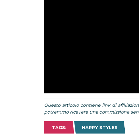
Questo articolo contiene link di affiliazion
potremmo ricevere una commissione senza
TAGS:
HARRY STYLES