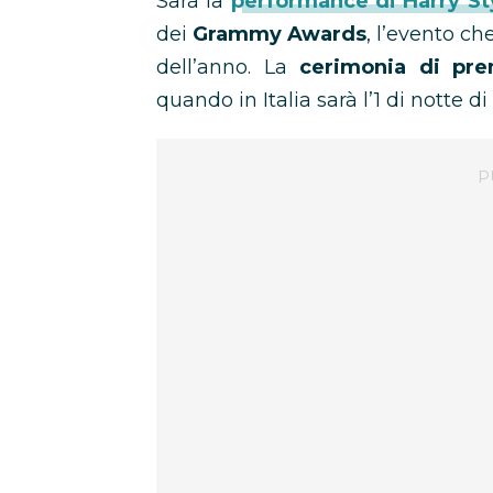
Sarà la
performance di Harry St
dei
Grammy Awards
, l’evento c
dell’anno. La
cerimonia di pre
quando in Italia sarà l’1 di notte di