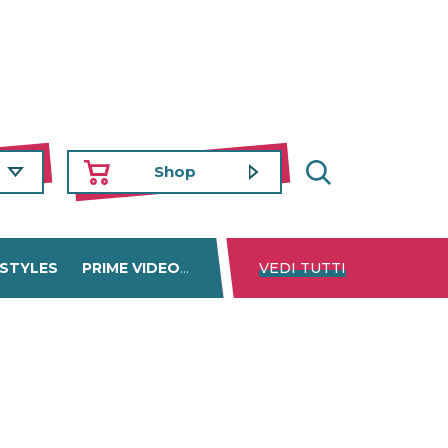
Shop
 STYLES
PRIME VIDEO
DISNEY+
VEDI TUTTI
NETFLIX
TROVA 