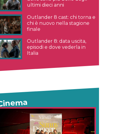
ultimi dieci anni
Outlander 8 cast: chi torna e
chi è nuovo nella stagione
finale
Outlander 8: data uscita,
episodi e dove vederla in
Italia
Cinema