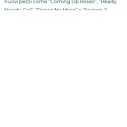
nuovi pezzi come “Coming Up Roses”, “Ready,
Steady, Go!”, “Dance No More” e “Season 2
Weight Loss”.
Da quali album sono tratte le
canzoni della scaletta?
La scaletta del Together Together Tour pesca
da quasi tutta la discografia solista di Harry
Styles.