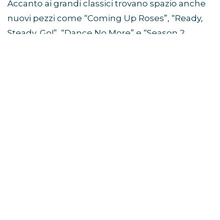
Accanto ai grandi classici trovano spazio anche
nuovi pezzi come “Coming Up Roses”, “Ready,
Steady, Go!”, “Dance No More” e “Season 2
Weight Loss”.
Da quali album sono tratte le
canzoni della scaletta?
La scaletta del Together Together Tour pesca
da quasi tutta la discografia solista di Harry
Styles.