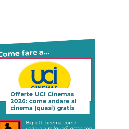
Come fare a…
Offerte UCI Cinemas
2026: come andare al
cinema (quasi) gratis
Biglietti cinema: come
vedere film (quasi) gratis con