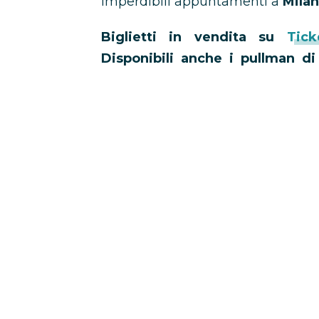
imperdibili appuntamenti a
Mila
Biglietti in vendita su
Tick
Disponibili anche i pullman di
inserisci il codice
TEAM-W
per av
Niall Horan –
On
28 ottobre 2026 Milano, Unipol F
29 ottobre 2026 Bologna, Unipol 