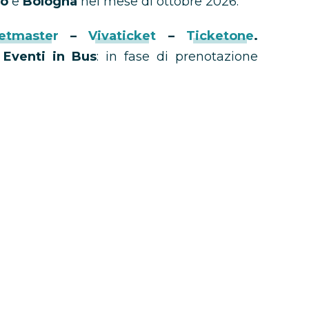
no
e
Bologna
nel mese di ottobre 2026.
etmaster
–
Vivaticket
–
Ticketone
.
 Eventi in Bus
: in fase di prenotazione
ere uno sconto immediato.
 Dinner Party Live
 Tour
orum
Arena