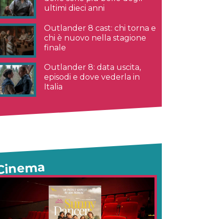
ultimi dieci anni
Outlander 8 cast: chi torna e
chi è nuovo nella stagione
finale
Outlander 8: data uscita,
episodi e dove vederla in
Italia
Cinema