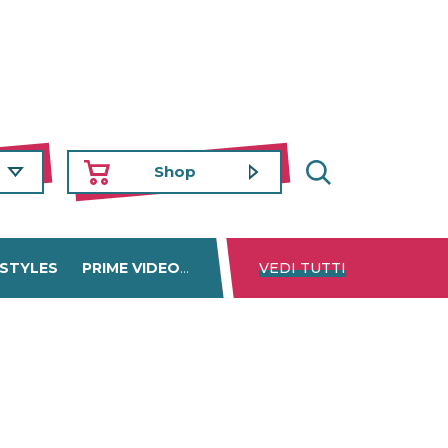
Shop
 STYLES
PRIME VIDEO
DISNEY+
VEDI TUTTI
NETFLIX
TROVA 