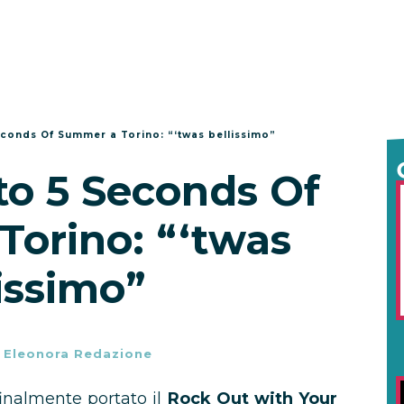
conds Of Summer a Torino: “‘twas bellissimo”
to 5 Seconds Of
orino: “‘twas
issimo”
-
Eleonora Redazione
nalmente portato il
Rock Out with Your