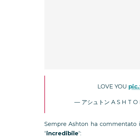
LOVE YOU
pic
— アシュトン A S H T O 
Sempre Ashton ha commentato il 
“
incredibile
“: