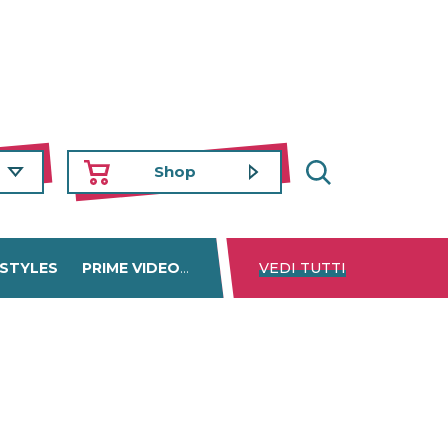
Shop
 STYLES
PRIME VIDEO
DISNEY+
VEDI TUTTI
NETFLIX
TROVA 