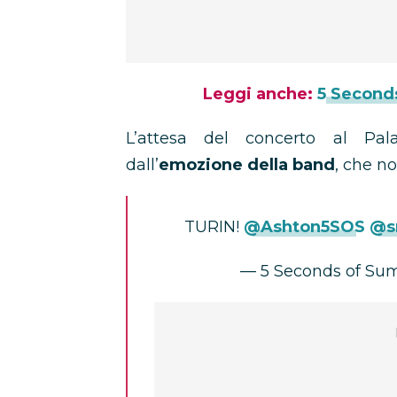
Leggi anche:
5 Seconds
L’attesa del concerto al Pal
dall’
emozione della band
, che no
TURIN!
@Ashton5SOS
@s
— 5 Seconds of S