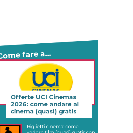
Come fare a…
Offerte UCI Cinemas
2026: come andare al
cinema (quasi) gratis
Biglietti cinema: come
vedere film (quasi) gratis con