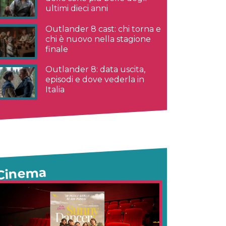
ultimi dieci anni
Outlander 8 cast: chi torna e
chi è nuovo nella stagione
finale
Outlander 8: data uscita,
episodi e dove vederla in
Italia
Cinema