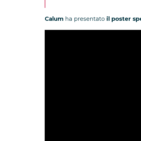
Calum
ha presentato
il poster sp