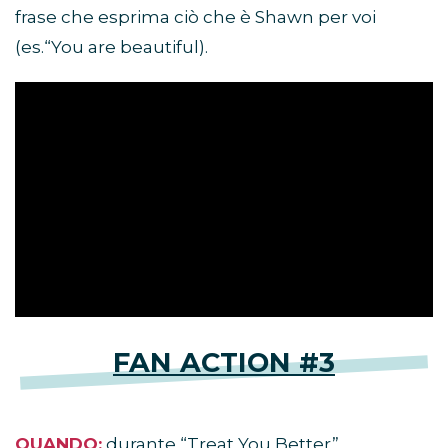
frase che esprima ciò che è Shawn per voi
(es.“You are beautiful).
FAN ACTION #3
QUANDO:
durante “Treat You Better”