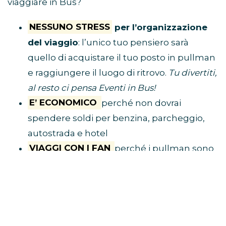
viaggiare in Bus?
NESSUNO STRESS
per l’organizzazione
del viaggio
: l’unico tuo pensiero sarà
quello di acquistare il tuo posto in pullman
e raggiungere il luogo di ritrovo.
Tu divertiti,
al resto ci pensa Eventi in Bus!
E’ ECONOMICO
perché non dovrai
spendere soldi per benzina, parcheggio,
autostrada e hotel
VIAGGI CON I FAN
perché i pullman sono
riservati solo a chi è diretto al concerto
BUS CONCERTI LOUIS TOMLINSON 2026
CLICCA QUI E PRENOTA IL TUO