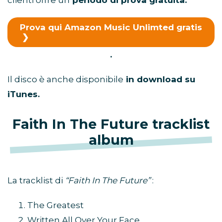
clienti offre un
periodo di prova gratuita.
Prova qui Amazon Music Unlimted gratis
.
Il disco è anche disponibile
in download su
iTunes.
Faith In The Future tracklist
album
La tracklist di
“Faith In The Future”
:
The Greatest
Written All Over Your Face