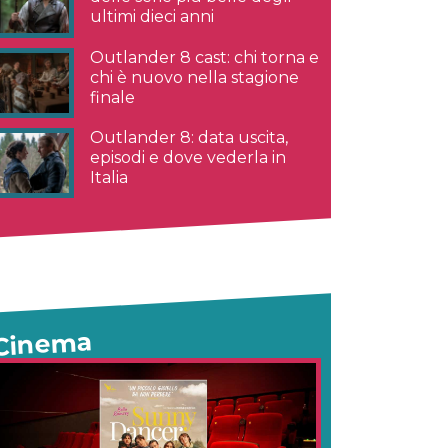
ultimi dieci anni
Outlander 8 cast: chi torna e
chi è nuovo nella stagione
finale
Outlander 8: data uscita,
episodi e dove vederla in
Italia
Cinema