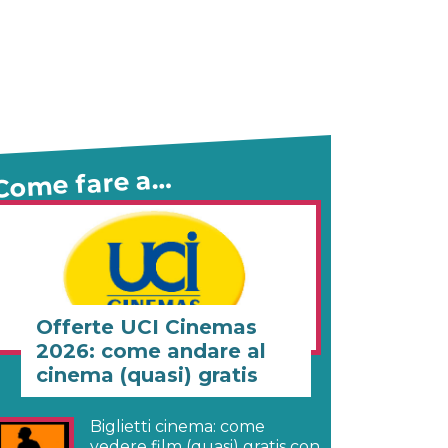
Come fare a…
Offerte UCI Cinemas
2026: come andare al
cinema (quasi) gratis
Biglietti cinema: come
vedere film (quasi) gratis con