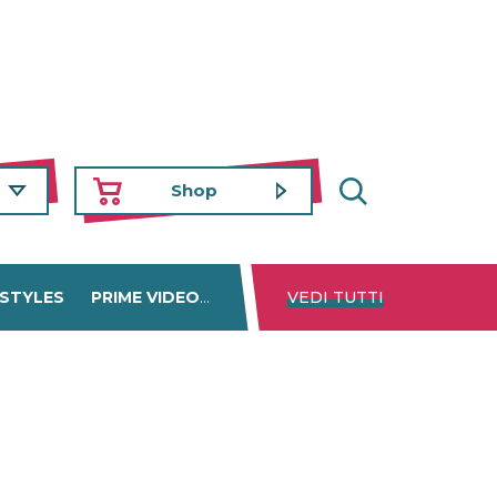
Shop
 STYLES
PRIME VIDEO
DISNEY+
VEDI TUTTI
NETFLIX
TROVA 