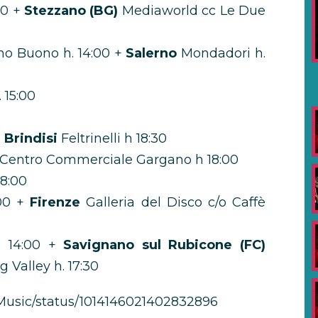
00 +
Stezzano (BG)
Mediaworld cc Le Due
o Buono h. 14:00 +
Salerno
Mondadori h.
. 15:00
0
+
Brindisi
Feltrinelli h 18:30
Centro Commerciale Gargano h 18:00
8:00
:00 +
Firenze
Galleria del Disco c/o Caffè
. 14:00 +
Savignano sul Rubicone (FC)
Valley h. 17:30
Music/status/1014146021402832896