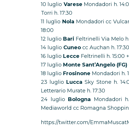
10 luglio
Varese
Mondadori h. 14:
Torri h. 17:30
11 luglio
Nola
Mondadori cc Vulcan
18:00
12 luglio
Bari
Feltrinelli Via Melo h
14 luglio
Cuneo
cc Auchan h. 17:3
16 luglio
Lecce
Feltrinelli h. 15:00 
17 luglio
Monte Sant’Angelo (FG)
18 luglio
Frosinone
Mondadori h. 1
23 luglio
Lucca
Sky Stone h. 14
Letterario Murate h. 17:30
24 luglio
Bologna
Mondadori h
Mediaworld cc Romagna Shopping 
https://twitter.com/EmmaMuscat