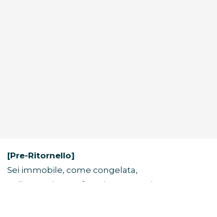
[Pre-Ritornello]
Sei immobile, come congelata,
un’immagine perfetta in una cornice.
Alcune visioni non svaniscono mai.