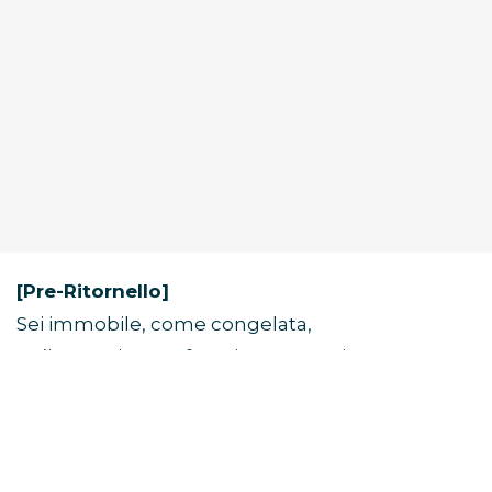
[Pre-Ritornello]
Sei immobile, come congelata,
un’immagine perfetta in una cornice.
Alcune visioni non svaniscono mai.
[Ritornello]
Non mi serve una fotocamera per catturare