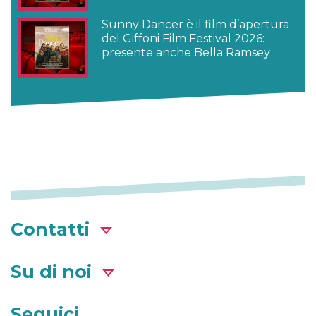
Sunny Dancer è il film d’apertura
del Giffoni Film Festival 2026:
presente anche Bella Ramsey
Contatti
Su di noi
Seguici