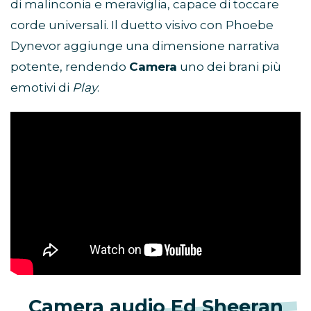
di malinconia e meraviglia, capace di toccare
corde universali. Il duetto visivo con Phoebe
Dynevor aggiunge una dimensione narrativa
potente, rendendo
Camera
uno dei brani più
emotivi di
Play
.
Camera audio Ed Sheeran