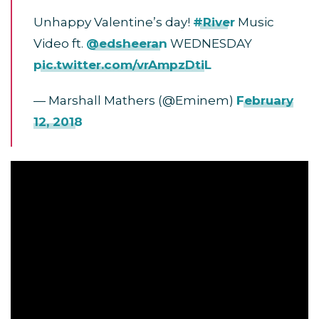
Unhappy Valentine’s day!
#River
Music
Video ft.
@edsheeran
WEDNESDAY
pic.twitter.com/vrAmpzDtiL
— Marshall Mathers (@Eminem)
February
12, 2018