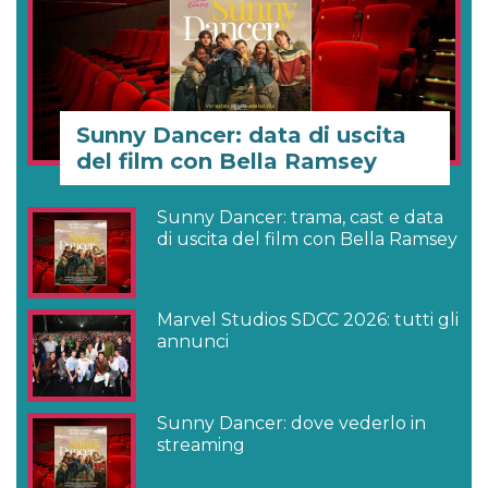
Sunny Dancer: data di uscita
del film con Bella Ramsey
Sunny Dancer: trama, cast e data
di uscita del film con Bella Ramsey
Marvel Studios SDCC 2026: tutti gli
annunci
Sunny Dancer: dove vederlo in
streaming