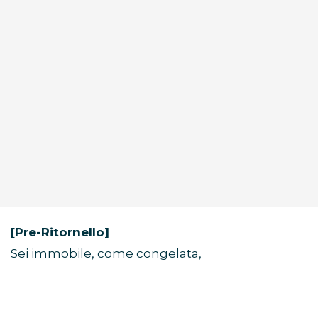
[Pre-Ritornello]
Sei immobile, come congelata,
un’immagine perfetta in una cornice.
Alcune visioni non svaniscono mai.