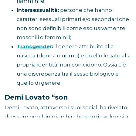
femminile;
Intersessualità:
persone che hanno i
caratteri sessuali primari e/o secondari che
non sono definibili come esclusivamente
maschili o femminili;
Transgender
:
il genere attribuito alla
nascita (donna o uomo) e quello legato alla
propria identità, non coincidono. Ossia c’è
una discrepanza tra il sesso biologico e
quello di genere.
Demi Lovato “son
Demi Lovato, attraverso i suoi social, ha rivelato
di essere non-binaria e ha chiesto di rivolgersi a
lei con il pronome “
they/them
”. La sua presa di
coscienza è arrivata dopo un lungo lavoro di