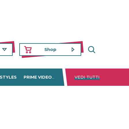
Shop
 STYLES
PRIME VIDEO
DISNEY+
VEDI TUTTI
NETFLIX
TROVA 