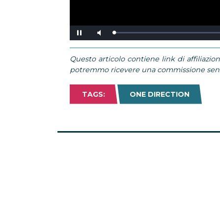
Loaded
:
Pause
Mute
0%
Questo articolo contiene link di affiliazion
potremmo ricevere una commissione senza
TAGS:
ONE DIRECTION