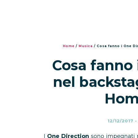
Home
/
Musica
/
Cosa fanno i One D
Cosa fanno 
nel backsta
Hom
12/12/2017
I
One Direction
sono impegnati n