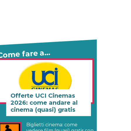
Come fare a…
Offerte UCI Cinemas
2026: come andare al
cinema (quasi) gratis
Biglietti cinema: come
vedere film (quasi) gratis con