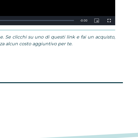
Remaining
-
0:00
Picture-
Fullscreen
in-
Picture
TimeÃ‚
e. Se clicchi su uno di questi link e fai un acquisto,
 alcun costo aggiuntivo per te.