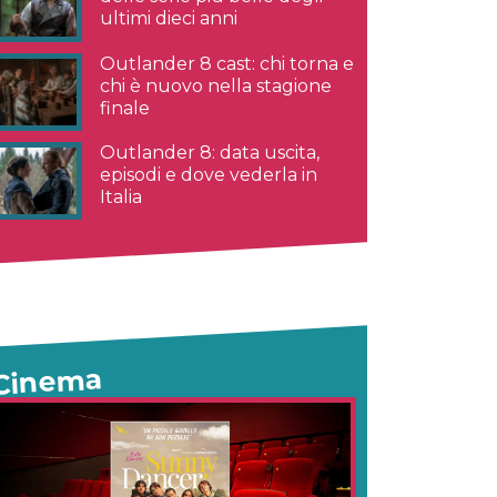
ultimi dieci anni
Outlander 8 cast: chi torna e
chi è nuovo nella stagione
finale
Outlander 8: data uscita,
episodi e dove vederla in
Italia
Cinema