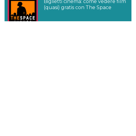
Biglietti cinema: come vedere film
(quasi) gratis con The Space
Come scrivere una lettera di
presentazione efficace (anche
online con Canva)
Audible gratis: come ascoltare
audiolibri gratuitamente su
Audible
Come registrarsi su Ticketmaster
per acquistare biglietti online
Concerti & Eventi