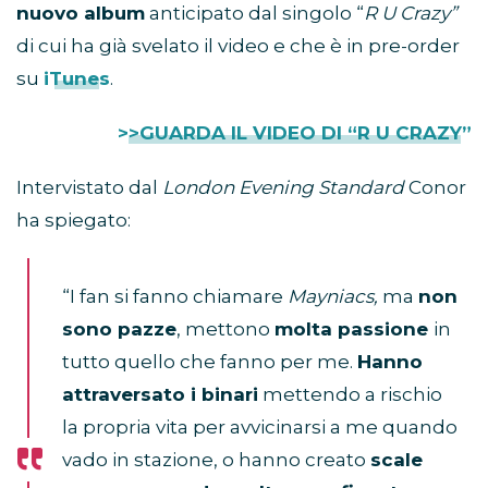
nuovo album
anticipato dal singolo “
R U Crazy”
di cui ha già svelato il video e che è in pre-order
su
iTunes
.
>>GUARDA IL VIDEO DI “R U CRAZY”
Intervistato dal
London Evening Standard
Conor
ha spiegato:
“I fan si fanno chiamare
Mayniacs,
ma
non
sono pazze
, mettono
molta passione
in
tutto quello che fanno per me.
Hanno
attraversato i binari
mettendo a rischio
la propria vita per avvicinarsi a me quando
vado in stazione, o hanno creato
scale