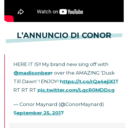
L’ANNUNCIO DI CONOR
HERE IT IS!! My brand new sing off with
@madisonbeer
over the AMAZING 'Dusk
Till Dawn' ! ENJOY!
https://t.co/rQa4ejiX1T
RT RT RT
pic.twitter.com/LqcR0MDDcg
— Conor Maynard (@ConorMaynard)
September 25, 2017