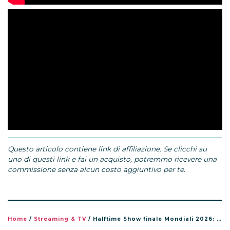
Questo articolo contiene link di affiliazione. Se clicchi su
uno di questi link e fai un acquisto, potremmo ricevere una
commissione senza alcun costo aggiuntivo per te.
Home
/
Streaming & TV
/
Halftime Show finale Mondiali 2026: orario, dove vederlo e chi canta