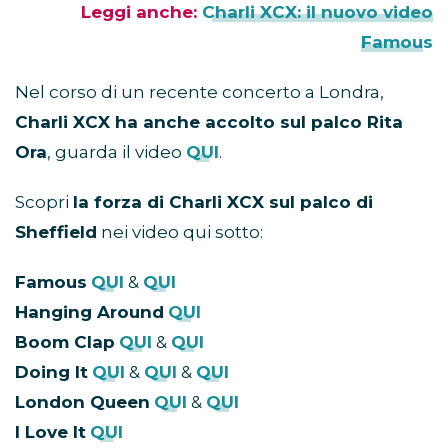
Leggi anche:
Charli XCX: il nuovo video
Famous
Nel corso di un recente concerto a Londra,
Charli XCX ha anche accolto sul palco Rita
Ora
, guarda il video
QUI
.
Scopri
la forza di Charli XCX sul palco di
Sheffield
nei video qui sotto:
Famous
QUI
&
QUI
Hanging Around
QUI
Boom Clap
QUI
&
QUI
Doing It
QUI
&
QUI
&
QUI
London Queen
QUI
&
QUI
I Love It
QUI