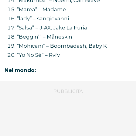
“Makumba” – Noemi, Carl Brave
“Marea” – Madame
“lady” – sangiovanni
“Salsa” – J-AX, Jake La Furia
“Beggin’” – Måneskin
“Mohicani” – Boombadash, Baby K
“Yo No Sé” – Rvfv
Nel mondo: