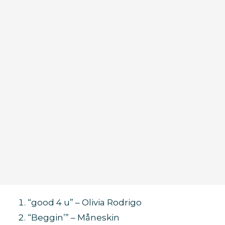
“good 4 u” – Olivia Rodrigo
“Beggin’” – Måneskin