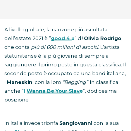
A livello globale, la canzone più ascoltata
dell’estate 2021 è “
good 4 u
” d
i
Olivia Rodrigo
,
che conta
più di 600 milioni di ascolti
. L’artista
statunitense è la più giovane di sempre a
raggiungere il primo posto in questa classifica. Il
secondo posto è occupato da una band italiana,
i
Maneskin
, con la loro
“Begging”
. In classifica
anche “
I Wanna Be Your Slave
“, dodicesima
posizione.
In Italia invece trionfa
Sangiovanni
con la sua