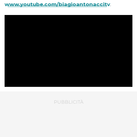
www.youtube.com/biagioantonaccitv
.