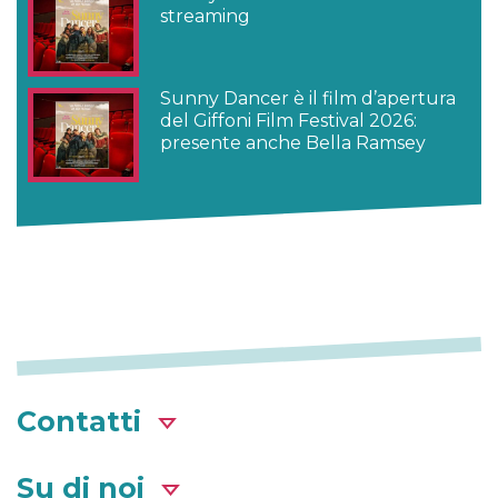
streaming
Sunny Dancer è il film d’apertura
del Giffoni Film Festival 2026:
presente anche Bella Ramsey
Contatti
Su di noi