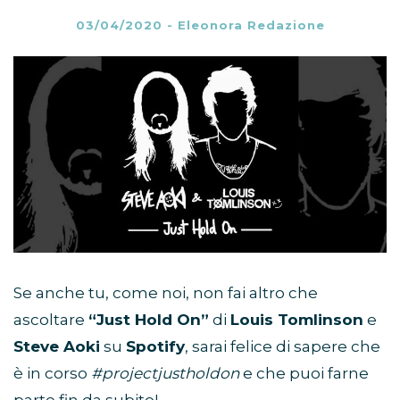
03/04/2020
-
Eleonora Redazione
Se anche tu, come noi, non fai altro che
ascoltare
“Just Hold On”
di
Louis Tomlinson
e
Steve Aoki
su
Spotify
, sarai felice di sapere che
è in corso
#projectjustholdon
e che puoi farne
parte fin da subito!