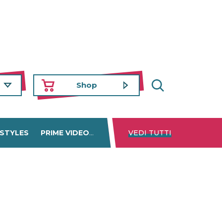
Shop
 STYLES
PRIME VIDEO
DISNEY+
VEDI TUTTI
NETFLIX
TROVA 