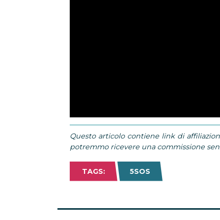
Questo articolo contiene link di affiliazion
potremmo ricevere una commissione senza
TAGS:
5SOS