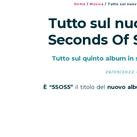
Home
/
Musica
/
Tutto sul nuo
Tutto sul nu
Seconds Of
Tutto sul quinto album in
26/09/2022
È “5SOS5”
il titolo del
nuovo al
uscita 23 settembre 2022
. Ecco
dove poterlo ascoltare o acquistar