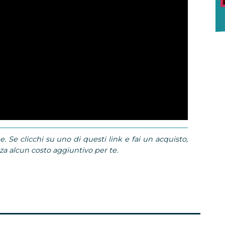
e. Se clicchi su uno di questi link e fai un acquisto,
 alcun costo aggiuntivo per te.