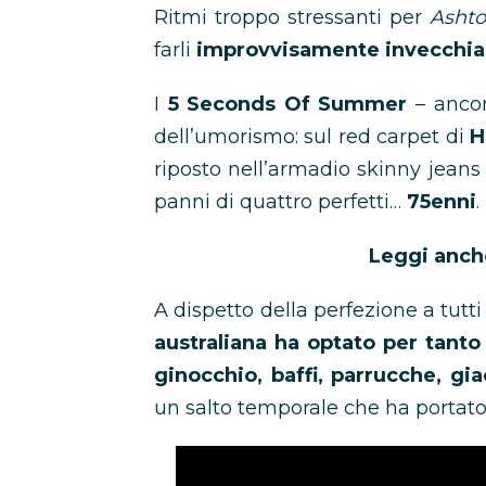
Ritmi troppo stressanti per
Ashto
farli
improvvisamente invecchia
I
5 Seconds Of Summer
– ancor
dell’umorismo: sul red carpet di
H
riposto nell’armadio skinny jeans 
panni di quattro perfetti…
75enni
.
Leggi anch
A dispetto della perfezione a tutti 
australiana ha optato per tanto
ginocchio, baffi, parrucche, gi
un salto temporale che ha portato 