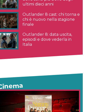
ultimi dieci anni
Outlander 8 cast: chi torna e
chi è nuovo nella stagione
finale
Outlander 8: data uscita,
episodi e dove vederla in
Italia
Cinema