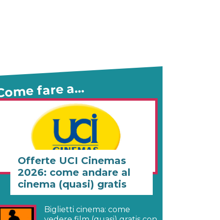
Come fare a…
Offerte UCI Cinemas
2026: come andare al
cinema (quasi) gratis
Biglietti cinema: come
vedere film (quasi) gratis con