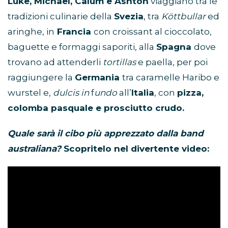
Luke, Michael, Calum e Ashton
viaggiano tra le
tradizioni culinarie della
Svezia
, tra
Köttbullar
ed
aringhe, in
Francia
con croissant al cioccolato,
baguette e formaggi saporiti, alla
Spagna
dove
trovano ad attenderli
tortillas
e paella, per poi
raggiungere la
Germania
tra caramelle Haribo e
wurstel e,
dulcis in
f
undo
all’
Italia
, con
pizza,
colomba pasquale e prosciutto crudo.
Quale sarà il cibo più apprezzato dalla band
australiana?
Scopritelo nel divertente video: