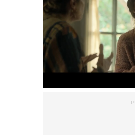
Loaded
:
Mute
73.69%