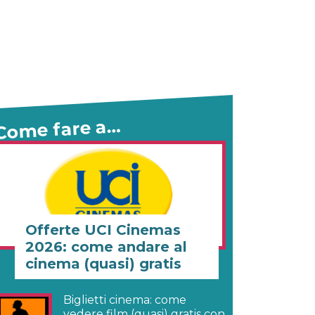
Come fare a…
Offerte UCI Cinemas
2026: come andare al
cinema (quasi) gratis
Biglietti cinema: come
vedere film (quasi) gratis con