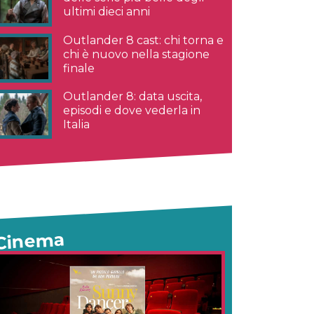
ultimi dieci anni
Outlander 8 cast: chi torna e
chi è nuovo nella stagione
finale
Outlander 8: data uscita,
episodi e dove vederla in
Italia
Cinema