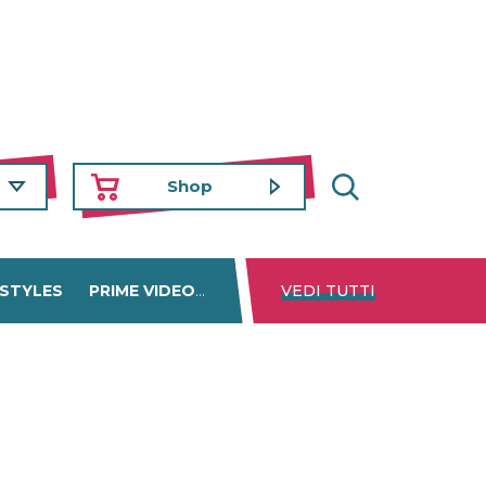
Shop
 STYLES
PRIME VIDEO
DISNEY+
VEDI TUTTI
NETFLIX
TROVA 