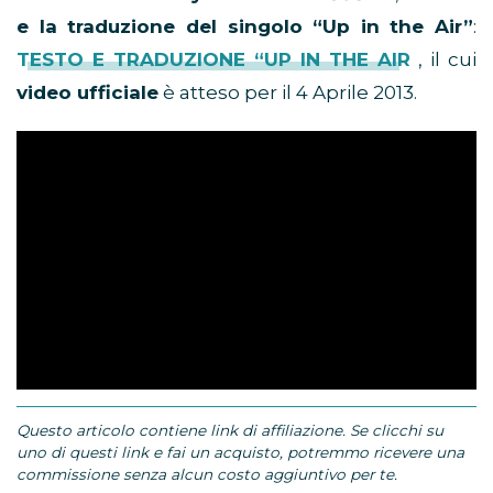
e la traduzione del singolo “Up in the Air”
:
TESTO E TRADUZIONE “UP IN THE AIR
, il cui
video ufficiale
è atteso per il 4 Aprile 2013.
Questo articolo contiene link di affiliazione. Se clicchi su
uno di questi link e fai un acquisto, potremmo ricevere una
commissione senza alcun costo aggiuntivo per te.