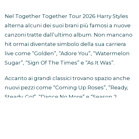
Nel Together Together Tour 2026 Harry Styles
alterna alcuni dei suoi brani più famosi a nuove
canzoni tratte dall’ultimo album. Non mancano
hit ormai diventate simbolo della sua carriera
live come “Golden”, “Adore You”, “Watermelon
Sugar”, “Sign Of The Times” e “As It Was”.
Accanto ai grandi classici trovano spazio anche
nuovi pezzi come “Coming Up Roses”, “Ready,
Steady, Go!”, “Dance No More” e “Season 2
Weight Loss”.
Da quali album sono tratte le
canzoni della scaletta?