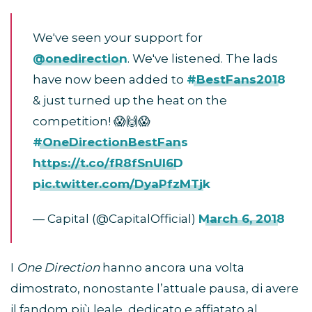
We've seen your support for
@onedirection
. We've listened. The lads
have now been added to
#BestFans2018
& just turned up the heat on the
competition! 😱🙌😱
#OneDirectionBestFans
https://t.co/fR8fSnUI6D
pic.twitter.com/DyaPfzMTjk
— Capital (@CapitalOfficial)
March 6, 2018
I
One Direction
hanno ancora una volta
dimostrato, nonostante l’attuale pausa, di avere
il fandom più leale, dedicato e affiatato al