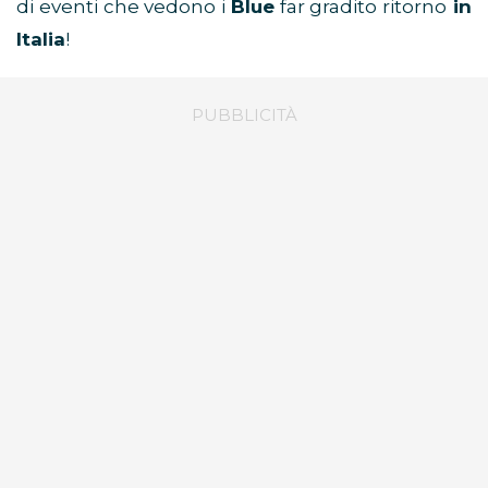
di eventi che vedono i
Blue
far gradito ritorno
in
Italia
!