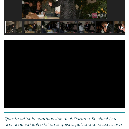
Questo articolo contiene link di affiliazione. Se clicchi su
uno di questi link e fai un acquisto, potremmo ricevere una