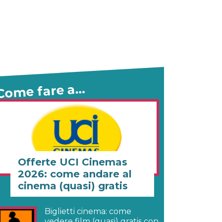
Come fare a…
Offerte UCI Cinemas
2026: come andare al
cinema (quasi) gratis
Biglietti cinema: come
vedere film (quasi) gratis con