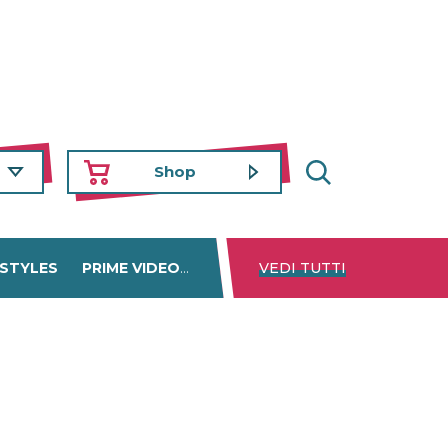
Shop
 STYLES
PRIME VIDEO
DISNEY+
VEDI TUTTI
NETFLIX
TROVA 