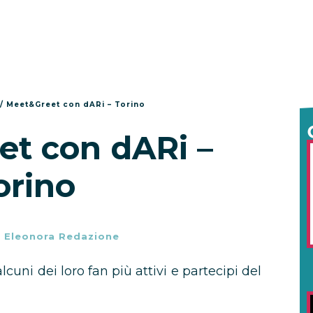
/
Meet&Greet con dARi – Torino
t con dARi –
orino
-
Eleonora Redazione
cuni dei loro fan più attivi e partecipi del