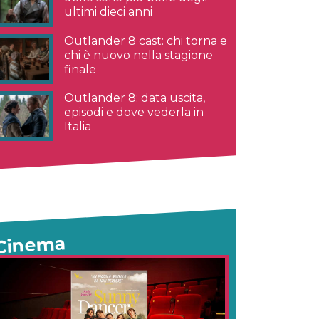
ultimi dieci anni
Outlander 8 cast: chi torna e
chi è nuovo nella stagione
finale
Outlander 8: data uscita,
episodi e dove vederla in
Italia
Cinema