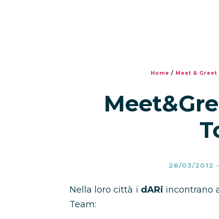
Home
/
Meet & Greet
Meet&Gree
T
26/03/2012
Nella loro città i
dARi
incontrano al
Team: