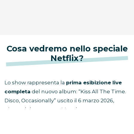
Cosa vedremo nello speciale
Netflix?
Lo show rappresenta la
prima esibizione live
completa
del nuovo album: “Kiss All The Time.
Disco, Occasionally” uscito il 6 marzo 2026,
giorno del concerto a Manchester.
L’evento è prodotto da
Fulwell Entertainment
,
già dietro a grandi produzioni musicali